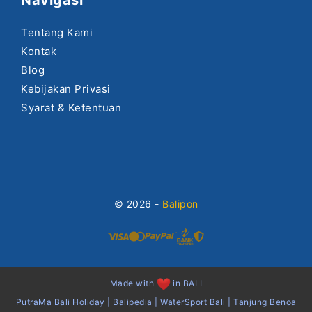
Navigasi
Tentang Kami
Kontak
Blog
Kebijakan Privasi
Syarat & Ketentuan
© 2026 -
Balipon
Made with
in BALI
PutraMa Bali Holiday
|
Balipedia
|
WaterSport Bali
|
Tanjung Benoa