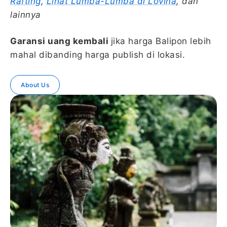
Rafting
,
Lihat Lumba-Lumba di Lovina
, dan
lainnya
Garansi uang kembali
jika harga Balipon lebih
mahal dibanding harga publish di lokasi.
About Us