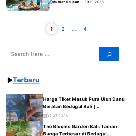
Author Balipon
29.10.2025
1
2
…
4
Halaman
Halaman
Halaman
Search
Terbaru
Harga Tiket Masuk Pura Ulun Danu
Beratan Bedugul Bali [...
02.07.2026
The Blooms Garden Bali: Taman
Bunga Terbesar di Bedugul...