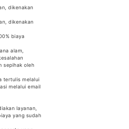
an, dikenakan
an, dikenakan
100% biaya
cana alam,
kesalahan
 sepihak oleh
tertulis melalui
si melalui email
iakan layanan,
biaya yang sudah