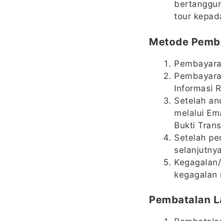
bertanggun
tour kepad
Metode Pemb
Pembayaran
Pembayaran
Informasi 
Setelah an
melalui Em
Bukti Trans
Setelah pe
selanjutny
Kegagalan/
kegagalan 
Pembatalan 