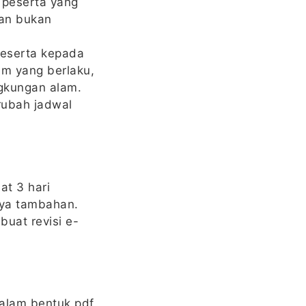
h peserta yang
dan bukan
peserta kepada
m yang berlaku,
ngkungan alam.
rubah jadwal
at 3 hari
aya tambahan.
uat revisi e-
dalam bentuk pdf