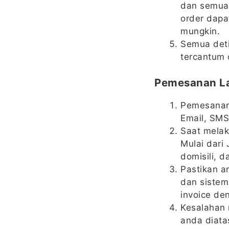
dan semua 
order dapa
mungkin.
Semua detil
tercantum 
Pemesanan L
Pemesanan 
Email, SMS
Saat melak
Mulai dari
domisili, 
Pastikan a
dan sistem
invoice de
Kesalahan 
anda diata