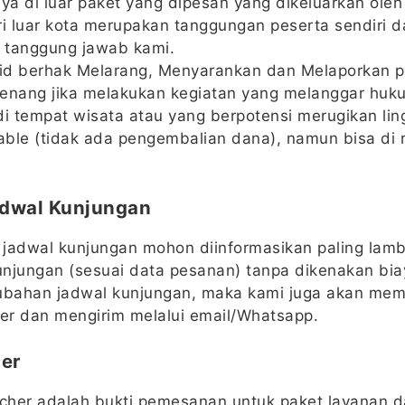
aya di luar paket yang dipesan yang dikeluarkan ole
ri luar kota merupakan tanggungan peserta sendiri 
 tanggung jawab kami.
.id berhak Melarang, Menyarankan dan Melaporkan 
enang jika melakukan kegiatan yang melanggar huku
di tempat wisata atau yang berpotensi merugikan li
ble (tidak ada pengembalian dana), namun bisa di 
dwal Kunjungan
jadwal kunjungan mohon diinformasikan paling lamb
njungan (sesuai data pesanan) tanpa dikenakan bi
ubahan jadwal kunjungan, maka kami juga akan memb
her dan mengirim melalui email/Whatsapp.
her
ucher adalah bukti pemesanan untuk paket layanan 