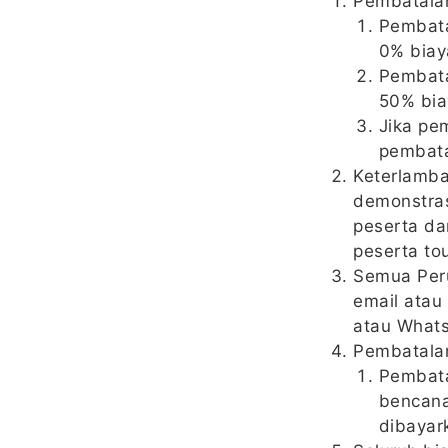
Pembatala
Pembata
0% biay
Pembata
50% bia
Jika pe
pembat
Keterlamba
demonstras
peserta da
peserta tou
Semua Peru
email atau
atau Whats
Pembatalan
Pembata
bencana
dibayar