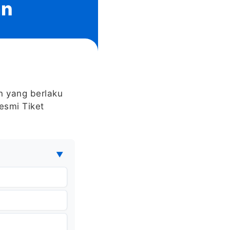
an
n yang berlaku
esmi Tiket
▼