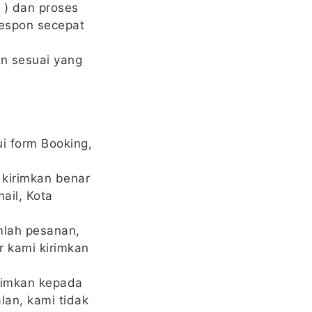
 ) dan proses
respon secepat
in sesuai yang
i form Booking,
 kirimkan benar
ail, Kota
mlah pesanan,
 kami kirimkan
rimkan kepada
an, kami tidak