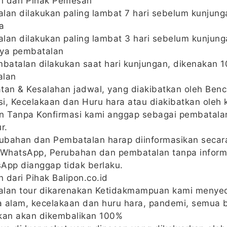
n dari Pihak Pemesan
lan dilakukan paling lambat 7 hari sebelum kunjung
a
lan dilakukan paling lambat 3 hari sebelum kunjung
ya pembatalan
mbatalan dilakukan saat hari kunjungan, dikenakan 
alan
tan & Kesalahan jadwal, yang diakibatkan oleh Ben
i, Kecelakaan dan Huru hara atau diakibatkan oleh 
n Tanpa Konfirmasi kami anggap sebagai pembatalan
r.
bahan dan Pembatalan harap diinformasikan secara 
 WhatsApp, Perubahan dan pembatalan tanpa informa
App dianggap tidak berlaku.
 dari Pihak Balipon.co.id
lan tour dikarenakan Ketidakmampuan kami menyed
 alam, kecelakaan dan huru hara, pandemi, semua 
kan akan dikembalikan 100%