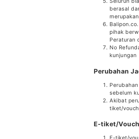
Seluruh bi
berasal da
merupakan
Balipon.co
pihak berw
Peraturan 
No Refunda
kunjungan
Perubahan Ja
Perubahan 
sebelum ku
Akibat per
tiket/vouc
E-tiket/Vouc
E-tiket/vo