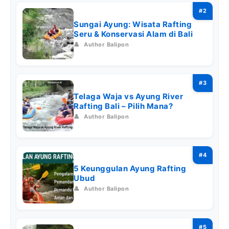
Sungai Ayung: Wisata Rafting
Seru & Konservasi Alam di Bali
👤
Author Balipon
Telaga Waja vs Ayung River
Rafting Bali – Pilih Mana?
👤
Author Balipon
5 Keunggulan Ayung Rafting
Ubud
👤
Author Balipon